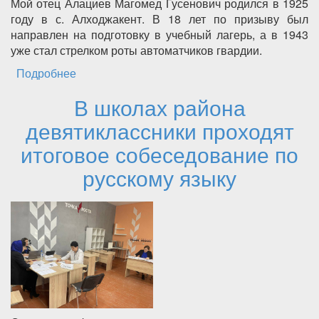
Мой отец Алациев Магомед Гусенович родился в 1925
году в с. Алходжакент. В 18 лет по призыву был
направлен на подготовку в учебный лагерь, а в 1943
уже стал стрелком роты автоматчиков гвардии.
Подробнее
о Директор КЦСОН МР "Каякентский район"
Джалил Магомедович Алациев принял
В школах района
участие в проекте "Мы потомки победителей
девятиклассники проходят
итоговое собеседование по
русскому языку