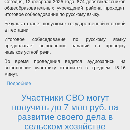
Сегодня, 12 февраля 2025 года, 874 девятиклассников
общеобразовательных учреждений района проходят
итоговое собеседование по русскому языку.
Результат станет допуском к государственной итоговой
аттестации.
Итоговое собеседование по русскому языку
предполагает выполнение заданий на проверку
навыков устной речи.
Во время проведения ведется аудиозапись, на
выполнение участнику отводится в среднем 15-16
минут.
Подробнее
о В школах района девятиклассники
проходят итоговое собеседование по
Участники СВО могут
русскому языку
получить до 7 млн руб. на
развитие своего дела в
сельском хозяйстве