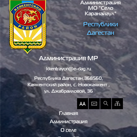
Администрация
Перейти к основному содержанию
МО "село
Каранайаул"
Республики
Дагестан
Администрация МР
kkentrayon@e-dag.ru
Республика Дагестан,368560,
Каякентский район, c. Новокаякент ,
ул. Джабраиловой, 36
Главная
Администрация
О селе