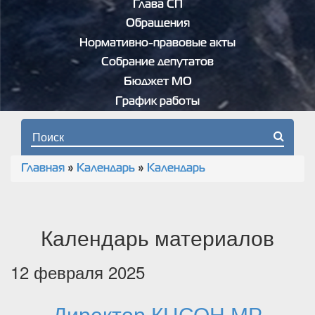
Глава СП
Обращения
Нормативно-правовые акты
Собрание депутатов
Бюджет МО
График работы
Форма поиска
Главная
»
Календарь
»
Календарь
Вы здесь
Календарь материалов
12 февраля 2025
Директор КЦСОН МР