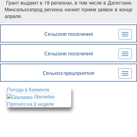
Грант выдают в 19 регионах, в том числе в Дагестане.
Минсельхозпрод региона начнет прием заявок в конце
апреля.
Подробнее
о Участники СВО могут получить до 7 млн
руб. на развитие своего дела в сельском
Сельские поселения
Togg
хозяйстве
navig
Сельские поселения
Togg
navig
Сельхоз предприятия
Togg
navig
Погода в Каякенте
Gismeteo
Прогноз на 2 недели