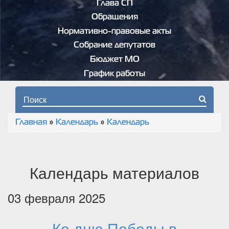
Глава СП
Обращения
Нормативно-правовые акты
Собрание депутатов
Бюджет МО
График работы
Форма поиска
Главная
»
Календарь
»
Календарь
Вы здесь
Календарь материалов
03 февраля 2025
Ко дню Победы в