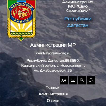
Администрация
Перейти к основному содержанию
МО "село
Каранайаул"
Республики
Дагестан
Администрация МР
kkentrayon@e-dag.ru
Республика Дагестан,368560,
Каякентский район, c. Новокаякент ,
ул. Джабраиловой, 36
Главная
Администрация
О селе