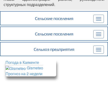
структурных подразделений.
Подробнее
о Подготовку к празднованию Дня Победы
обсудили в администрации Каякентского
Сельские поселения
Togg
района
navig
Сельские поселения
Togg
navig
Сельхоз предприятия
Togg
navig
Погода в Каякенте
Gismeteo
Прогноз на 2 недели