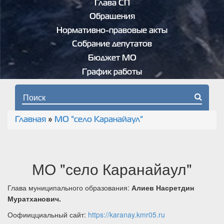
Глава СП
Обращения
Нормативно-правовые акты
Собрание депутатов
Бюджет МО
График работы
Форма поиска
Главная
»
МО "село Каранайаул"
Вы здесь
МО "село Каранайаул"
Глава муниципального образования:
Алиев Насретдин
Муратханович.
Оофиицциальный сайт:
https://karanay.kmr05.ru