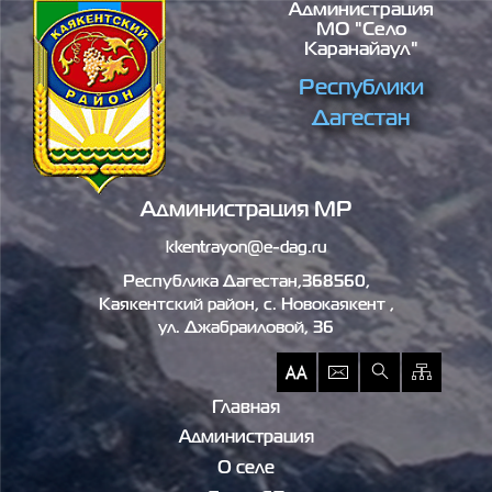
Администрация
Перейти к основному содержанию
МО "село
Каранайаул"
Республики
Дагестан
Администрация МР
kkentrayon@e-dag.ru
Республика Дагестан,368560,
Каякентский район, c. Новокаякент ,
ул. Джабраиловой, 36
Главная
Администрация
О селе