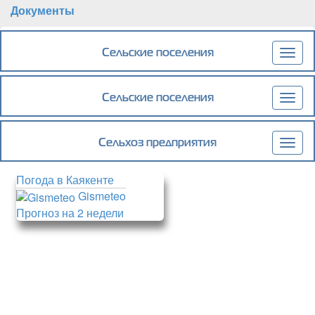
Документы
Сельские поселения
Togg
navig
Сельские поселения
Togg
navig
Сельхоз предприятия
Togg
navig
Погода в Каякенте
Gismeteo
Прогноз на 2 недели