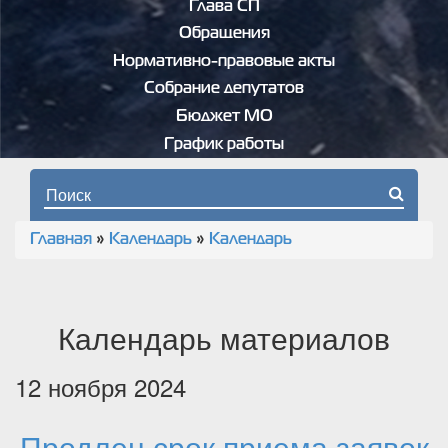
Глава СП
Обращения
Нормативно-правовые акты
Собрание депутатов
Бюджет МО
График работы
Форма поиска
Главная
»
Календарь
»
Календарь
Вы здесь
Календарь материалов
12 ноября 2024
Продлен срок приема заявок