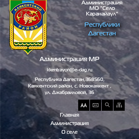
Администрация
Перейти к основному содержанию
МО "село
Каранайаул"
Республики
Дагестан
Администрация МР
kkentrayon@e-dag.ru
Республика Дагестан,368560,
Каякентский район, c. Новокаякент ,
ул. Джабраиловой, 36
Главная
Администрация
О селе