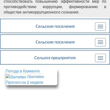
способствовать повышению эффективности мер по
противодействию коррупции, формированию в
обществе антикоррупционного сознания.
Подробнее
о Продлен срок приема заявок на участие в
конкурсе среди республиканских СМИ на
Сельские поселения
Togg
лучшее освещение вопросов
navig
противодействия коррупции.
Сельские поселения
Togg
navig
Сельхоз предприятия
Togg
navig
Погода в Каякенте
Gismeteo
Прогноз на 2 недели