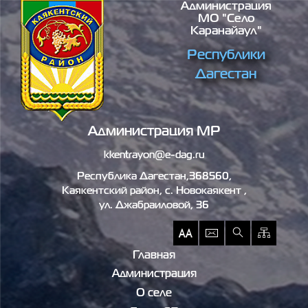
Администрация
Перейти к основному содержанию
МО "село
Каранайаул"
Республики
Дагестан
Администрация МР
kkentrayon@e-dag.ru
Республика Дагестан,368560,
Каякентский район, c. Новокаякент ,
ул. Джабраиловой, 36
Главная
Администрация
О селе