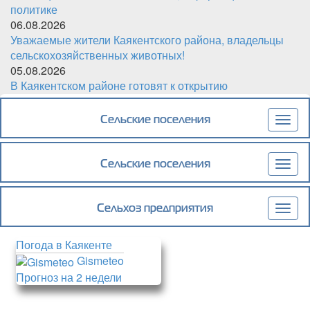
политике
06.08.2026
Уважаемые жители Каякентского района, владельцы
сельскохозяйственных животных!
05.08.2026
В Каякентском районе готовят к открытию
обновленный детский сад «Чебурашка»
Сельские поселения
Togg
navig
Сельские поселения
Togg
navig
Сельхоз предприятия
Togg
navig
Погода в Каякенте
Gismeteo
Прогноз на 2 недели