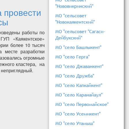
"Нововикринский"
а провести
МО "сельсовет
сы
"Новокаякентский"
МО "сельсовет "Сагаси-
оизведены работы по
Дейбукский"
ГУП «Каякентское»
ории более 10 тысяч
МО "село Башлыкент"
а месте разработки
МО "село Герга"
разовались огромные
ежного кластера, на
МО "село Джаванкент"
 неприглядный.
МО "село Дружба"
рендатора провести
МО "село Капкайкент"
сы
МО "село Каранайаул"
МО "село Первомайское"
МО "село Усемикент"
МО "село Утамыш"