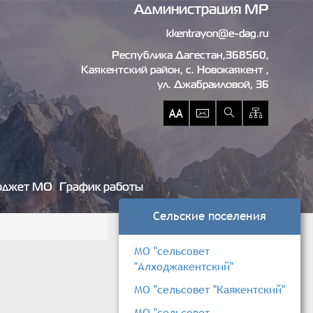
Администрация МР
kkentrayon@e-dag.ru
Республика Дагестан,368560,
Каякентский район, c. Новокаякент ,
ул. Джабраиловой, 36
джет МО
График работы
Сельские поселения
МО "сельсовет
"Алходжакентский"
МО "сельсовет "Каякентский"
МО "сельсовет