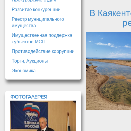
Развитие конкуренции
В Каякент
Реестр муниципального
р
имущества
Имущественная поддержка
субъектов МСП
Противодействие коррупции
Торги, Аукционы
Экономика
ФОТОГАЛЕРЕЯ