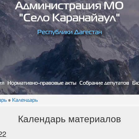
Администрация МО
"село Каранайаул"
Республики Дагестан
ия
Нормативно-правовые акты
Собрание депутатов
Бю
арь
»
Календарь
Календарь материалов
22