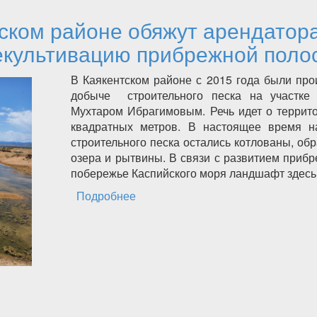
ском районе обяжут арендатор
екультивацию прибрежной поло
В Каякентском районе с 2015 года были пр
добыче строительного песка на участке 
Мухтаром Ибрагимовым. Речь идет о террит
квадратных метров. В настоящее время н
строительного песка остались котлованы, об
озера и рытвины. В связи с развитием прибр
побережье Каспийского моря ландшафт здесь
Подробнее
о В Каякентском районе обяжут а
рекультивацию прибрежной поло