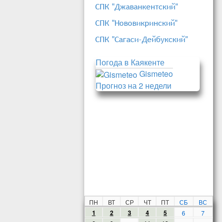
СПК "Джаванкентский"
СПК "Нововикринский"
СПК "Сагаси-Дейбукский"
Погода в Каякенте
Gismeteo
Прогноз на 2 недели
ПН
ВТ
СР
ЧТ
ПТ
СБ
ВС
1
2
3
4
5
6
7