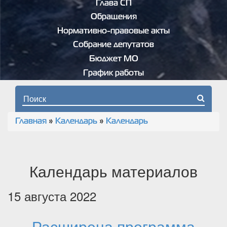
Глава СП
Обращения
Нормативно-правовые акты
Собрание депутатов
Бюджет МО
График работы
Форма поиска
Главная
»
Календарь
»
Календарь
Вы здесь
Календарь материалов
15 августа 2022
Расширена программа