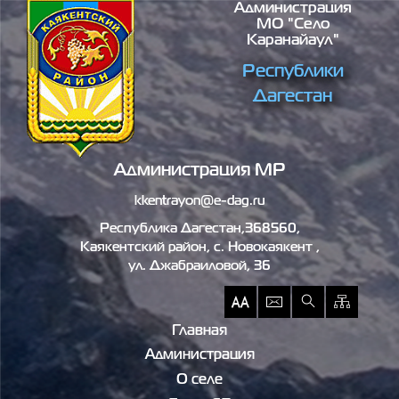
Администрация
Перейти к основному содержанию
МО "село
Каранайаул"
Республики
Дагестан
Администрация МР
kkentrayon@e-dag.ru
Республика Дагестан,368560,
Каякентский район, c. Новокаякент ,
ул. Джабраиловой, 36
Главная
Администрация
О селе