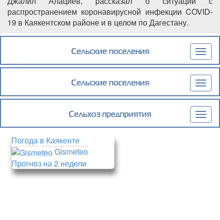
Джалил Алациев, рассказал о ситуации с
распространением коронавирусной инфекции COVID-
19 в Каякентском районе и в целом по Дагестану.
Подробнее
о Сегодня заместитель главы администрации
района Джалил Алациев провел аппаратное
Сельские поселения
Togg
совещание.
navig
Сельские поселения
Togg
navig
Сельхоз предприятия
Togg
navig
Погода в Каякенте
Gismeteo
Прогноз на 2 недели