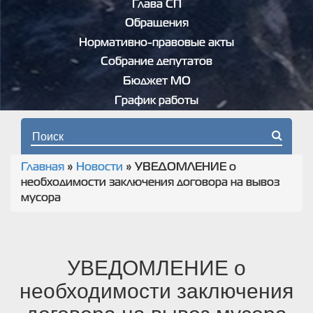
Глава СП
Обращения
Нормативно-правовые акты
Собрание депутатов
Бюджет МО
График работы
Форма поиска
Главная
»
Новости
»
УВЕДОМЛЕНИЕ о
Вы здесь
необходимости заключения договора на вывоз
мусора
УВЕДОМЛЕНИЕ о
необходимости заключения
договора на вывоз мусора