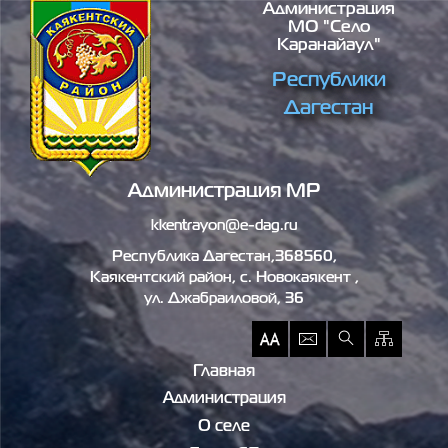
Администрация
Перейти к основному содержанию
МО "село
Каранайаул"
Республики
Дагестан
Администрация МР
kkentrayon@e-dag.ru
Республика Дагестан,368560,
Каякентский район, c. Новокаякент ,
ул. Джабраиловой, 36
Главная
Администрация
О селе