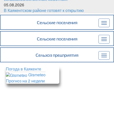
05.08.2026
В Каякентском районе готовят к открытию
обновленный детский сад «Чебурашка»
Сельские поселения
Togg
navig
Сельские поселения
Togg
navig
Сельхоз предприятия
Togg
navig
Погода в Каякенте
Gismeteo
Прогноз на 2 недели