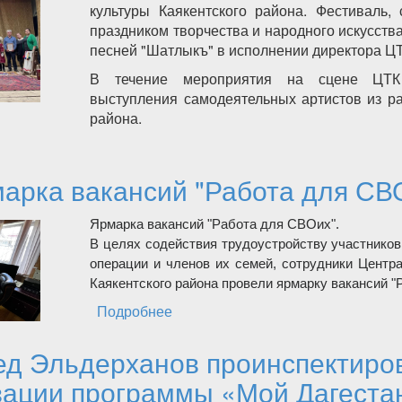
культуры Каякентского района. Фестиваль,
праздником творчества и народного искусств
песней "Шатлыкъ" в исполнении директора ЦТ
В течение мероприятия на сцене ЦТК
выступления самодеятельных артистов из р
района.
валь "Шатлыкъ" прошел в Каякентском районе
арка вакансий "Работа для СВ
Ярмарка вакансий "Работа для СВОих".
В целях содействия трудоустройству участнико
операции и членов их семей, сотрудники Центр
Каякентского района провели ярмарку вакансий "
Подробнее
о Ярмарка вакансий "Работа для
д Эльдерханов проинспектиро
ации программы «Мой Дагеста