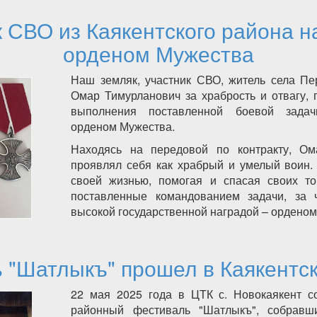
 СВО из Каякентского района 
орденом Мужества
Наш земляк, участник СВО, житель села Пе
Омар Тимурланович за храбрость и отвагу,
выполнения поставленной боевой зада
орденом Мужества.
Находясь на передовой по контракту, Ом
проявлял себя как храбрый и умелый воин.
своей жизнью, помогая и спасая своих т
поставленные командованием задачи, за 
высокой государственной наградой – орденом
ник СВО из Каякентского района награжден орденом Мужес
 "Шатлыкъ" прошел в Каякентс
22 мая 2025 года в ЦТК с. Новокаякент с
районный фестиваль "Шатлыкъ", собравш