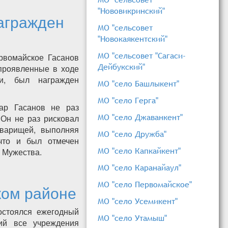
"Нововикринский"
награжден
МО "сельсовет
"Новокаякентский"
МО "сельсовет "Сагаси-
рвомайское Гасанов
Дейбукский"
 проявленные в ходе
чи, был награжден
МО "село Башлыкент"
МО "село Герга"
ар Гасанов не раз
МО "село Джаванкент"
 Он не раз рисковал
оварищей, выполняя
МО "село Дружба"
что и был отмечен
МО "село Капкайкент"
 Мужества.
МО "село Каранайаул"
тва
МО "село Первомайское"
ком районе
МО "село Усемикент"
остоялся ежегодный
МО "село Утамыш"
ий все учреждения