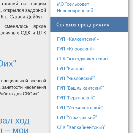
 ставший настоящим
МО "сельсовет
а, открылся задорной
Нововикринский "
К с. Сагаси-Дейбук.
Сельхоз предприятия
 сменялись яркие
азличных СДК и ЦТК
ГУП «Каякентский»
ГУП «Кировский»
СПК "Алходжакентский"
Оих"
ГУП "Каспий"
ГУП "Чкаловский"
в специальной военной
а занятости населения
ГУП "Башлыкентский"
Работа для СВОих".
ГУП "Гергинский"
 СВОих"
ГУП "Усемикентский"
вал ход
ГУП "Утамышский"
н – мои
СПК "Капкайкентский"