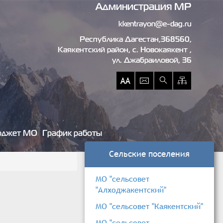
Администрация МР
kkentrayon@e-dag.ru
Республика Дагестан,368560,
Каякентский район, c. Новокаякент ,
ул. Джабраиловой, 36
джет МО
График работы
Сельские поселения
МО "сельсовет
"Алходжакентский"
МО "сельсовет "Каякентский"
МО "сельсовет