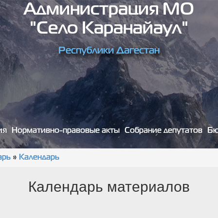
Администрация МО
"село Каранайаул"
Республики Дагестан
ия
Нормативно-правовые акты
Собрание депутатов
Бю
арь
»
Календарь
Календарь материалов