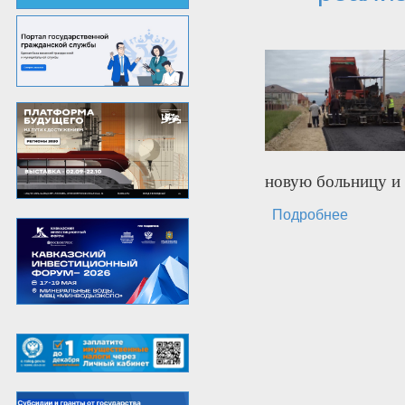
новую больницу и
Подробнее
о Магом
мои дор