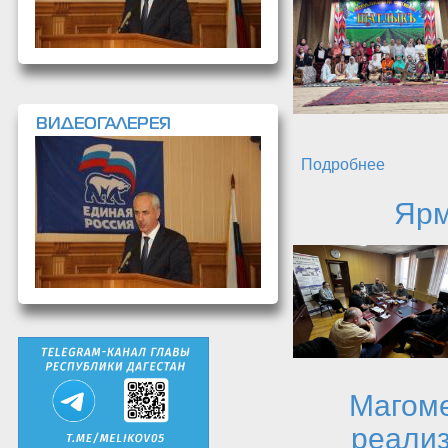
ВИДЕОГАЛЕРЕЯ
Подробнее
о Фести
Ярм
Магоме
реализ