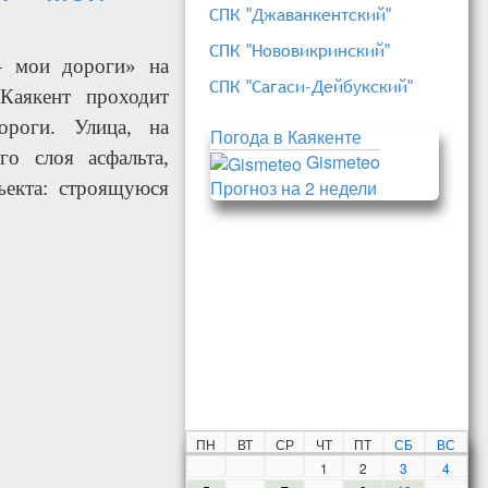
СПК "Джаванкентский"
СПК "Нововикринский"
– мои дороги» на
СПК "Сагаси-Дейбукский"
Каякент проходит
ороги. Улица, на
Погода в Каякенте
го слоя асфальта,
Gismeteo
Прогноз на 2 недели
ъекта: строящуюся
ммы «Мой Дагестан –
ПН
ВТ
СР
ЧТ
ПТ
СБ
ВС
1
2
3
4