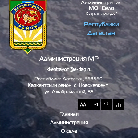
Администрация
Перейти к основному содержанию
МО "село
Каранайаул"
Республики
Дагестан
Администрация МР
kkentrayon@e-dag.ru
Республика Дагестан,368560,
Каякентский район, c. Новокаякент ,
ул. Джабраиловой, 36
Главная
Администрация
О селе