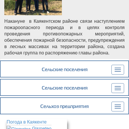
Накануне в Каякентском районе связи наступлением
пожароопасного периода и в целях контроля
проведения противопожарных мероприятий,
обеспечения пожарной безопасности, предупреждения
в лесных массивах на территории района, создана
рабочая группа по распоряжению главы района.
Подробнее
о Специалисты выявляют пожароопасные
участки в Каякентском районе
Сельские поселения
Togg
navig
Сельские поселения
Togg
navig
Сельхоз предприятия
Togg
navig
Погода в Каякенте
Gismeteo