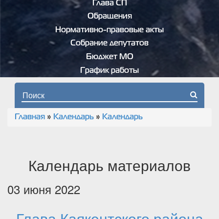
Глава СП
Обращения
Нормативно-правовые акты
Собрание депутатов
Бюджет МО
График работы
Форма поиска
Главная
»
Календарь
»
Календарь
Вы здесь
Календарь материалов
03 июня 2022
Глава Каякентского района